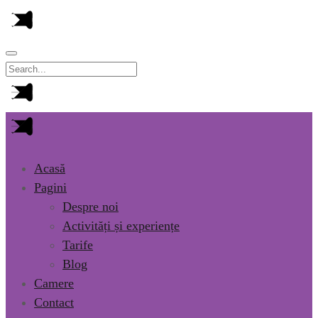
Acasă
Pagini
Despre noi
Activități și experiențe
Tarife
Blog
Camere
Contact