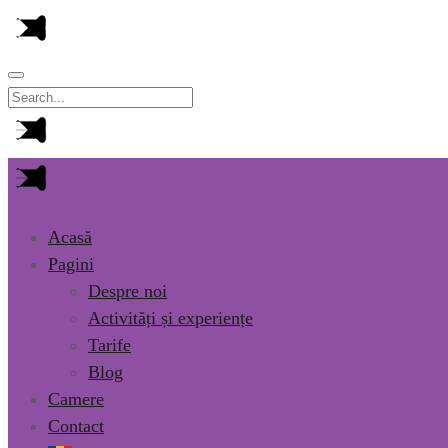
Acasă
Pagini
Despre noi
Activități și experiențe
Tarife
Blog
Camere
Contact