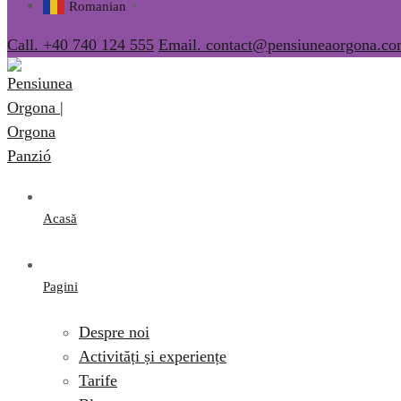
Romanian
▼
Call. +40 740 124 555
Email. contact@pensiuneaorgona.c
Acasă
Pagini
Despre noi
Activități și experiențe
Tarife