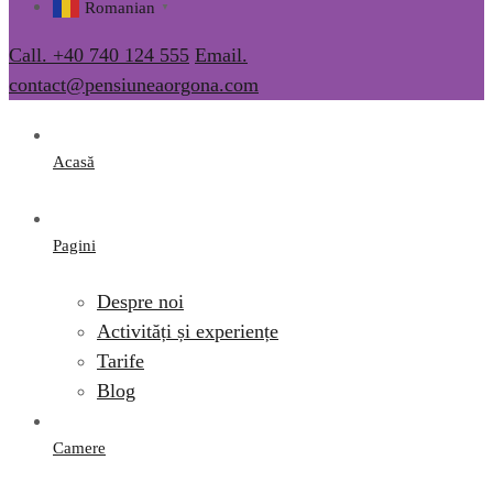
Romanian
▼
Call. +40 740 124 555
Email.
contact@pensiuneaorgona.com
Acasă
Pagini
Despre noi
Activități și experiențe
Tarife
Blog
Camere