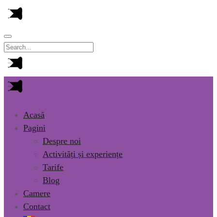
Acasă
Pagini
Despre noi
Activități și experiențe
Tarife
Blog
Camere
Contact